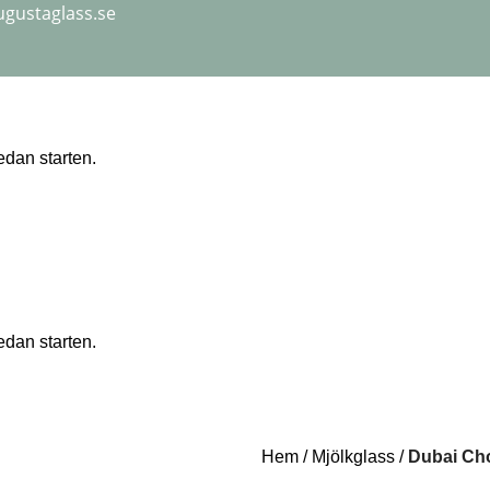
ugustaglass.se
Hem
Mjölkglass
Dubai Ch