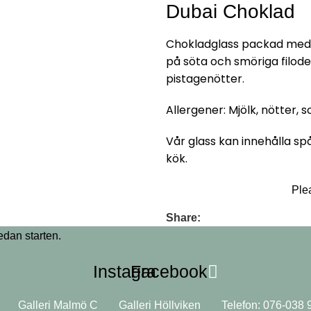
Dubai Choklad
Chokladglass packad med 
på söta och smöriga filod
pistagenötter.
Allergener: Mjölk, nötter, 
Vår glass kan innehålla s
kök.
Plea
Share:
Instagram
Facebook
Galleri Malmö C
Galleri Höllviken
Telefon: 076-038 9