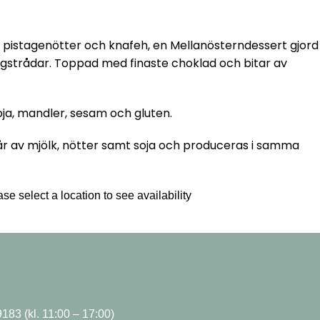
pistagenötter och knafeh, en Mellanösterndessert gjord
egstrådar. Toppad med finaste choklad och bitar av
soja, mandler, sesam och gluten.
pår av mjölk, nötter samt soja och produceras i samma
se select a location to see availability
183 (kl. 11:00 – 17:00)