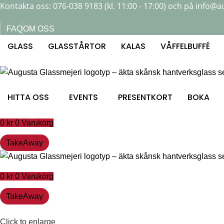
Kontakta oss: 076-038 9183 (kl. 11:00 - 17:00) och på
info@a
FAQ
OM OSS
GLASS
GLASSTÅRTOR
KALAS
VÅFFELBUFFÉ
HITTA OSS
EVENTS
PRESENTKORT
BOKA
0
kr
0
Varukorg
TakeAway
0
kr
0
Varukorg
TakeAway
Click to enlarge