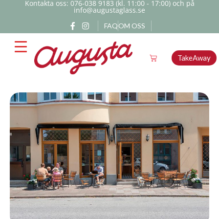
Kontakta oss: 076-038 9183 (kl. 11:00 - 17:00) och på
info@augustaglass.se
FAQ
OM OSS
TakeAway