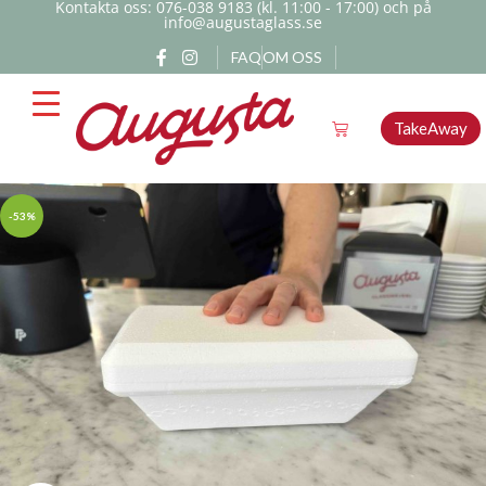
Kontakta oss: 076-038 9183 (kl. 11:00 - 17:00) och på
info@augustaglass.se
FAQ
OM OSS
TakeAway
-53%