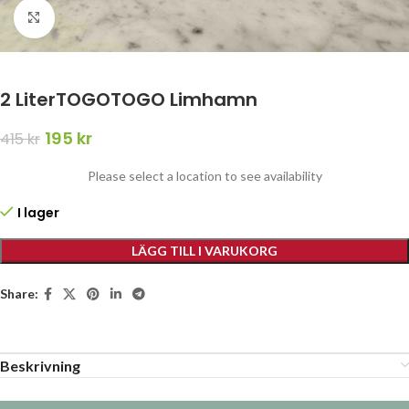
Click to enlarge
2 LiterTOGOTOGO Limhamn
195
kr
415
kr
Please select a location to see availability
I lager
LÄGG TILL I VARUKORG
Share:
Beskrivning